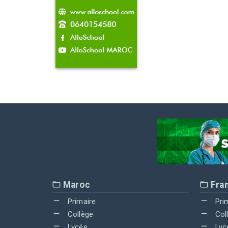
Maroc
Fra
Primaire
Pri
Collège
Col
Lycée
Lyc