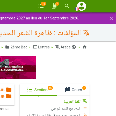
15
7
×
eptembre 2027 au lieu du 1er Septembre 2026.
المؤلفات : ظاهرة الشعر الحد
2ème Bac
Lettres
Arabe
Maroc
15
7
Cours
Sections
ظاه
ظاه
اللغة العربية
البرنامج البيداغوجي
COURS
المحتوى بريميوم (اللغة العربية ثانية باك آداب وعلوم إنسانية)