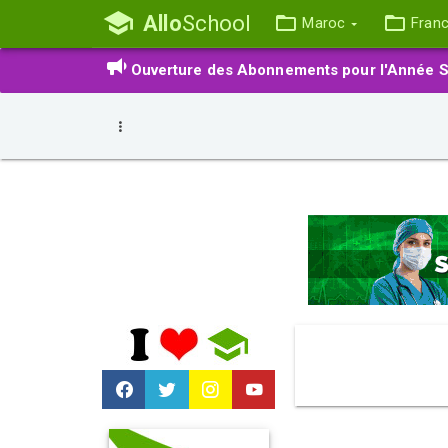
Allo
School
Maroc
Fran
Ouverture des Abonnements pour l'Année S