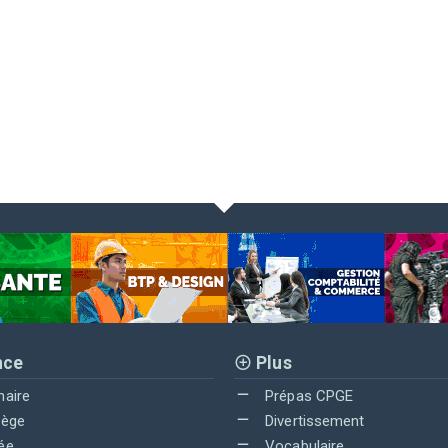
nce
Plus
maire
Prépas CPGE
lège
Divertissement
ée
Vocabulaire