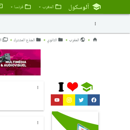
آلو
سكول
المغرب
فرنسا
المغرب
الثانوي
الجذع المشترك
ال