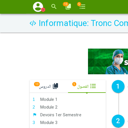
13
5
Informatique: Tronc C
1
13
5
الفصول
الدروس
Module 1
Module 2
Devoirs 1er Semestre
2
Module 3