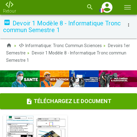
Basc
Retour
la
Devoir 1 Modèle 8 - Informatique Tronc
navi
commun Semestre 1
Informatique: Tronc Commun Sciences
Devoirs 1er
Semestre
Devoir 1 Modèle 8 - Informatique Tronc commun
Semestre 1
TÉLÉCHARGEZ LE DOCUMENT