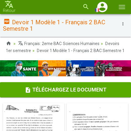
Basc
Retour
la
Devoir 1 Modèle 1 - Français 2 BAC
navi
Semestre 1
Français: 2eme BAC Sciences Humaines
Devoirs
1er semestre
Devoir 1 Modèle 1 - Français 2 BAC Semestre 1
TÉLÉCHARGEZ LE DOCUMENT