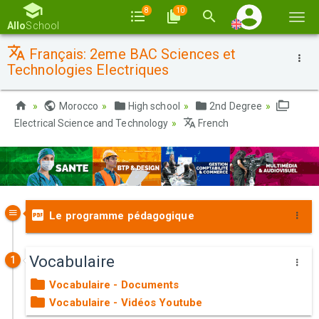
8
10
Togg
Allo
School
navi
Français: 2eme BAC Sciences et
Technologies Electriques
Morocco
High school
2nd Degree
Electrical Science and Technology
French
Le programme pédagogique
Vocabulaire
1
Vocabulaire - Documents
Vocabulaire - Vidéos Youtube