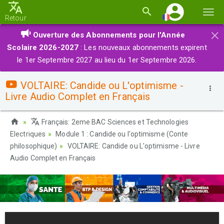
Basc
Retour
la
×
Ouverture des Abonnements pour l'Année
navi
Scolaire 2026-2027
: Les nouveaux abonnements expirent
le 1er Septembre 2027 au lieu du 1er Septembre 2026.
VOLTAIRE: Candide ou L'optimisme -
Livre Audio Complet en Français
Français: 2eme BAC Sciences et Technologies
Electriques
Module 1 : Candide ou l'optimisme (Conte
philosophique)
VOLTAIRE: Candide ou L'optimisme - Livre
Audio Complet en Français