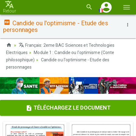
Basc
Retour
la
Candide ou l'optimisme - Etude des
navi
personnages
Français: 2eme BAC Sciences et Technologies
Electriques
Module 1 : Candide ou l'optimisme (Conte
philosophique)
Candide ou l'optimisme - Etude des
personnages
TÉLÉCHARGEZ LE DOCUMENT