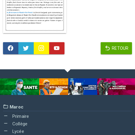
RETOUR
Maroc
Primaire
Collège
Lycée