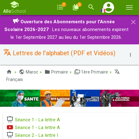
7
6
Basc
Allo
School
la
×
Ouverture des Abonnements pour l'Année
navi
Scolaire 2026-2027
: Les nouveaux abonnements expirent
le 1er Septembre 2027 au lieu du 1er Septembre 2026.
Lettres de l'alphabet (PDF et Vidéos)
Maroc
Primaire
1ère Primaire
Français
Séance 1 - La lettre A
Séance 1 - La lettre A
Séance 2 - La lettre I