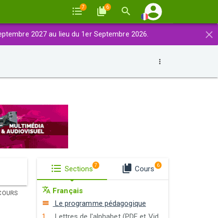
7
6
×
eptembre 2027 au lieu du 1er Septembre 2026.
7
6
Sections
Cours
Français
COURS
Le programme pédagogique
Lettres de l'alphabet (PDF et Vidéos)