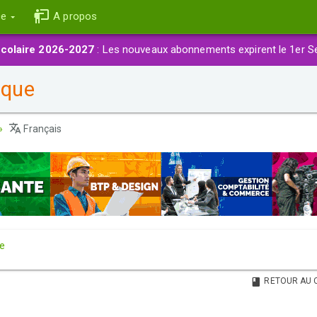
ce
A propos
colaire 2026-2027
: Les nouveaux abonnements expirent le 1er S
ique
Français
re
RETOUR AU 