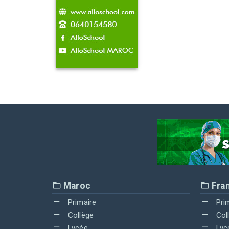
Maroc
Fra
Primaire
Pri
Collège
Col
Lycée
Lyc