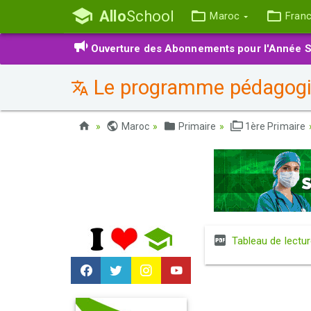
Allo
School
Maroc
Fran
Ouverture des Abonnements pour l'Année S
Le programme pédagog
Maroc
Primaire
1ère Primaire
Tableau de lectu