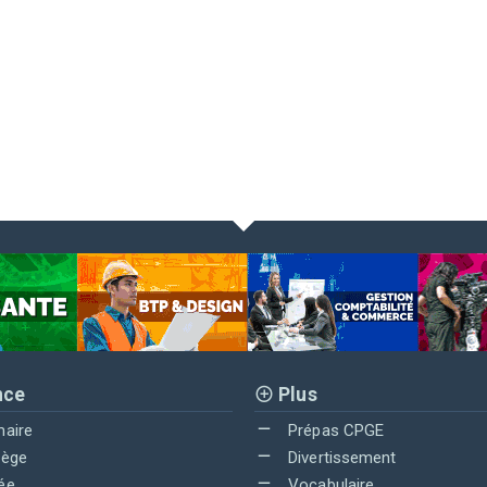
nce
Plus
maire
Prépas CPGE
lège
Divertissement
ée
Vocabulaire