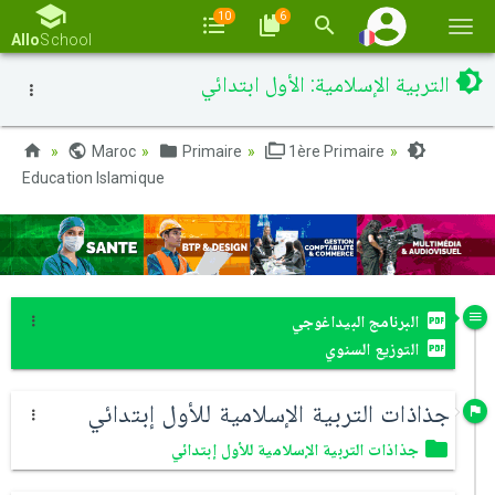
10
6
Basc
Allo
School
la
التربية الإسلامية: الأول ابتدائي
navi
Maroc
Primaire
1ère Primaire
Education Islamique
البرنامج البيداغوجي
التوزيع السنوي
جذاذات التربية الإسلامية للأول إبتدائي
جذاذات التربية الإسلامية للأول إبتدائي