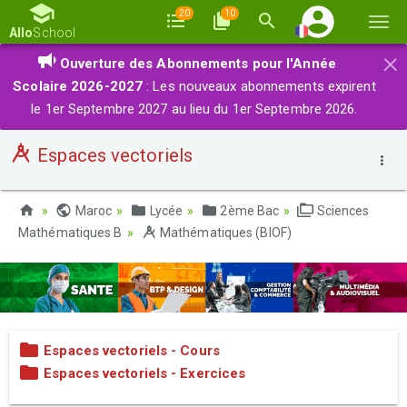
20
10
Basc
Allo
School
la
×
Ouverture des Abonnements pour l'Année
navi
Scolaire 2026-2027
: Les nouveaux abonnements expirent
le 1er Septembre 2027 au lieu du 1er Septembre 2026.
Espaces vectoriels
Maroc
Lycée
2ème Bac
Sciences
Mathématiques B
Mathématiques (BIOF)
Espaces vectoriels - Cours
Espaces vectoriels - Exercices