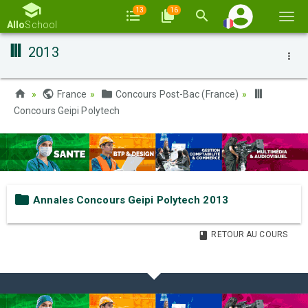
13
16
Basc
Allo
School
la
2013
navi
France
Concours Post-Bac (France)
Concours Geipi Polytech
Annales Concours Geipi Polytech 2013
RETOUR AU COURS