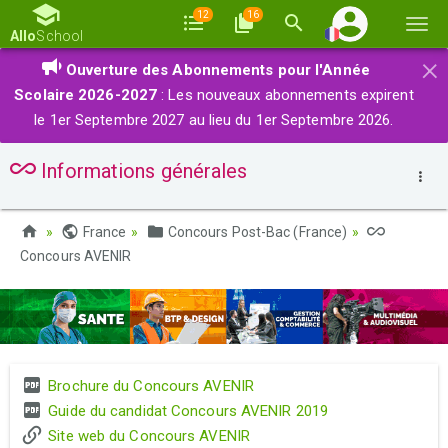
12
16
Basc
Allo
School
la
×
Ouverture des Abonnements pour l'Année
navi
Scolaire 2026-2027
: Les nouveaux abonnements expirent
le 1er Septembre 2027 au lieu du 1er Septembre 2026.
Informations générales
France
Concours Post-Bac (France)
Concours AVENIR
Brochure du Concours AVENIR
Guide du candidat Concours AVENIR 2019
Site web du Concours AVENIR