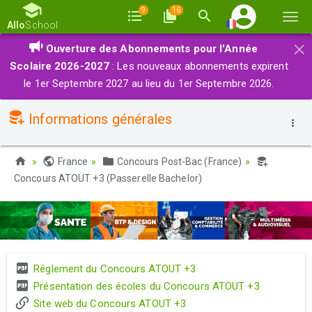
9
16
Basc
Allo
School
la
×
Ouverture des Abonnements pour l'Année
navi
Scolaire 2026-2027
: Les nouveaux abonnements expirent
le 1er Septembre 2027 au lieu du 1er Septembre 2026.
Informations générales
France
Concours Post-Bac (France)
Concours ATOUT +3 (Passerelle Bachelor)
Réglement du Concours ATOUT +3
Présentation des écoles du Concours ATOUT +3
Site web du Concours ATOUT +3