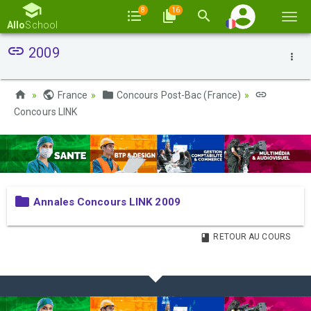
8
16
Basc
Allo
School
la
2009
navi
France
Concours Post-Bac (France)
Concours LINK
Annales Concours LINK 2009
RETOUR AU COURS