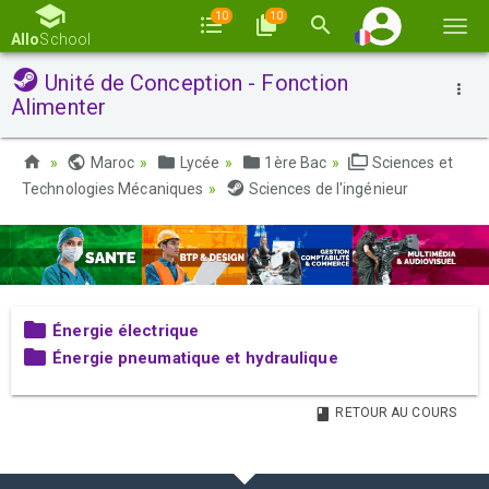
10
10
Basc
Allo
School
la
Unité de Conception - Fonction
navi
Alimenter
Maroc
Lycée
1ère Bac
Sciences et
Technologies Mécaniques
Sciences de l'ingénieur
Énergie électrique
Énergie pneumatique et hydraulique
RETOUR AU COURS