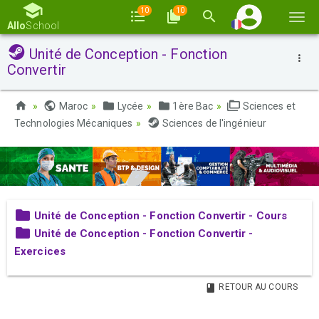
10
10
Basc
Allo
School
la
Unité de Conception - Fonction
navi
Convertir
Maroc
Lycée
1ère Bac
Sciences et
Technologies Mécaniques
Sciences de l'ingénieur
Unité de Conception - Fonction Convertir - Cours
Unité de Conception - Fonction Convertir -
Exercices
RETOUR AU COURS