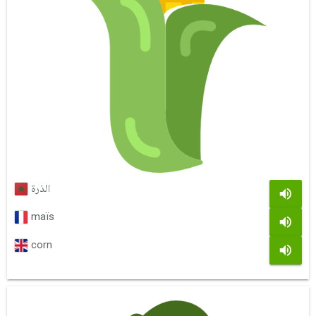
الذرة
maïs
corn