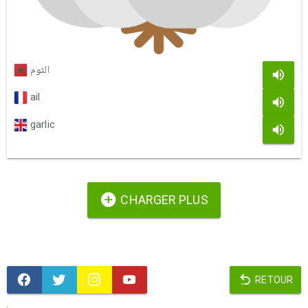
الثوم
ail
garlic
CHARGER PLUS
RETOUR