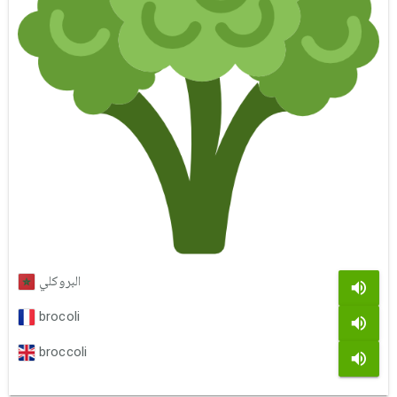
البروكلي
brocoli
broccoli