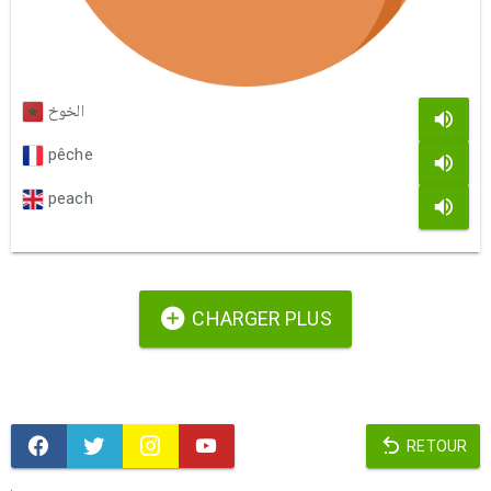
الخوخ
pêche
peach
CHARGER PLUS
RETOUR