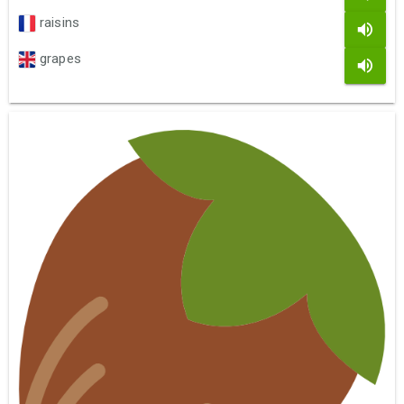
raisins
grapes