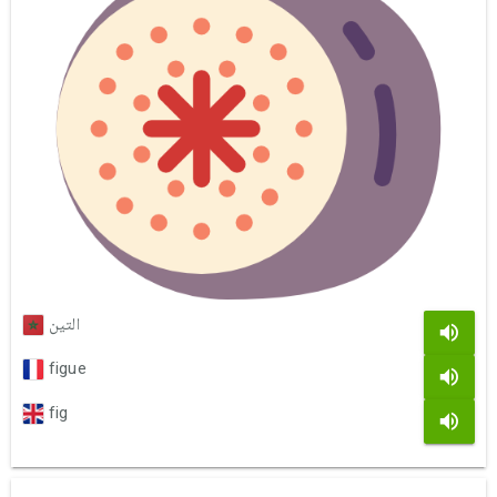
التين
figue
fig