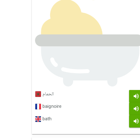
الحمام
baignoire
bath