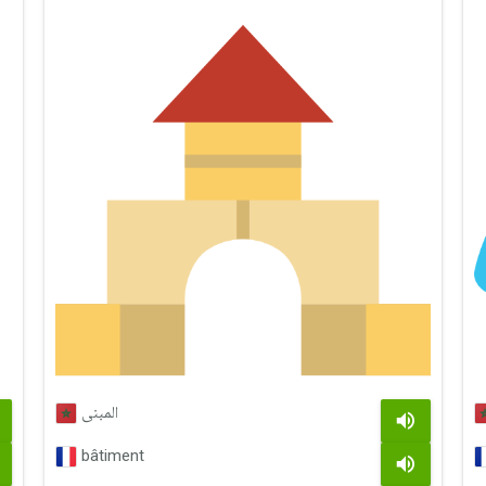
المبنى
bâtiment