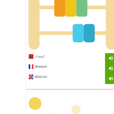
المعداد
abaque
abacus