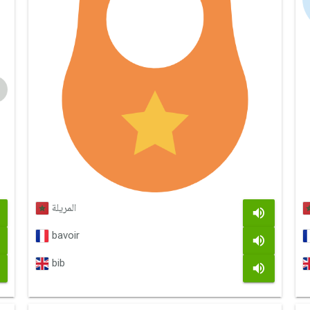
المريلة
bavoir
bib