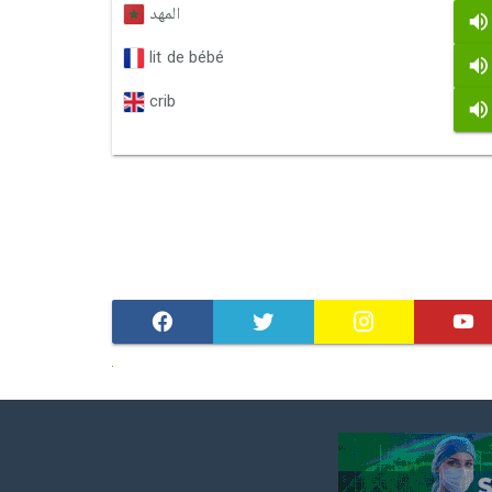
المهد
lit de bébé
crib