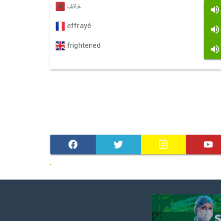
خائف
effrayé
frightened