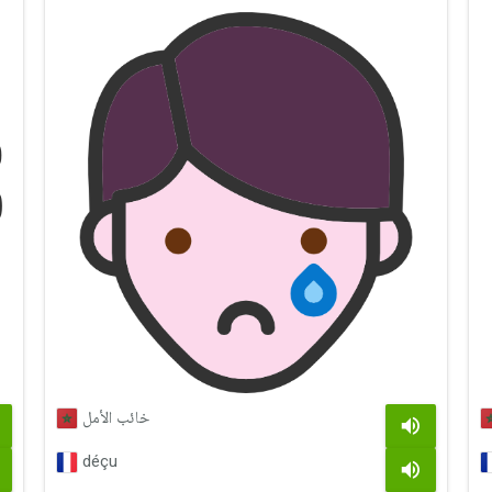
خائب الأمل
déçu