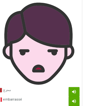
محرج
embarrassé