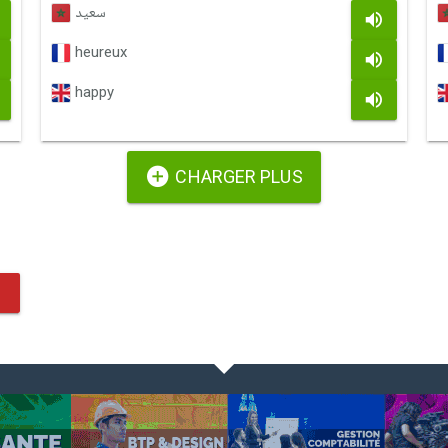
سعيد
heureux
happy
CHARGER PLUS