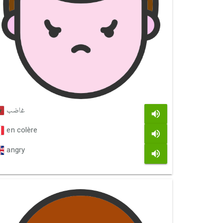
غاضب
en colère
angry