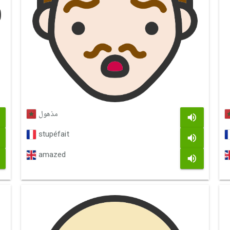
مذهول
stupéfait
amazed