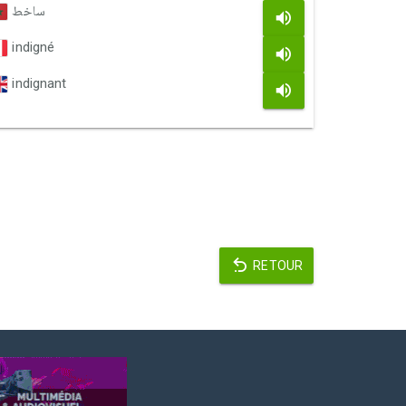
ساخط
indigné
indignant
RETOUR