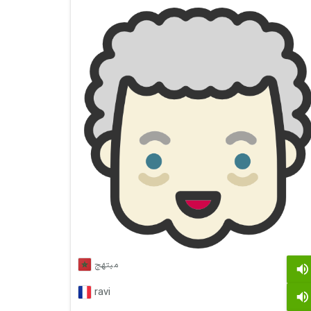
مبتهج
ravi