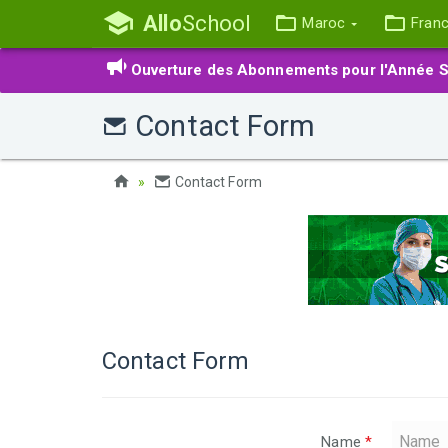
Allo
School
Maroc
Fran
Ouverture des Abonnements pour l'Année S
Contact Form
Contact Form
Contact Form
Name
*