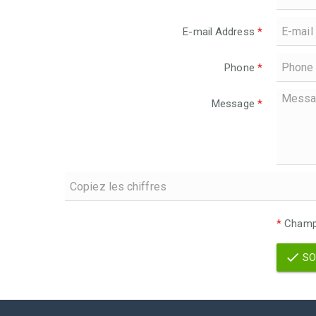
E-mail Address
*
Phone
*
Message
*
*
Champs
SO