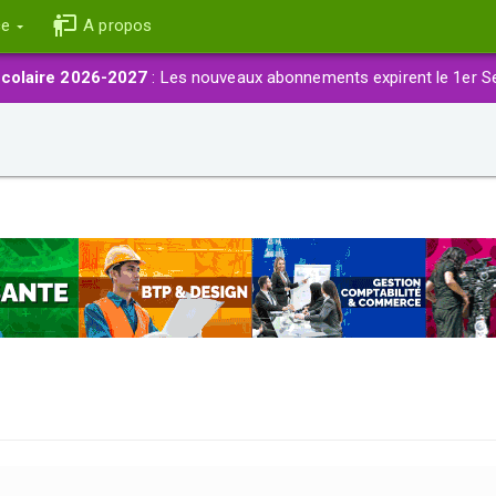
ce
A propos
colaire 2026-2027
: Les nouveaux abonnements expirent le 1er S