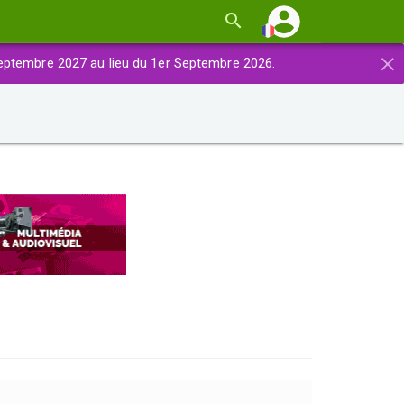
×
eptembre 2027 au lieu du 1er Septembre 2026.