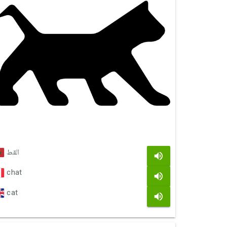
القط
chat
cat