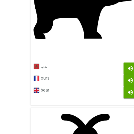
الدب
ours
bear