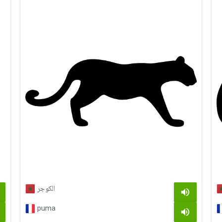
الكوجر
puma