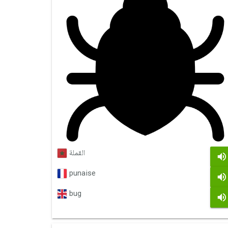
القملة
punaise
bug