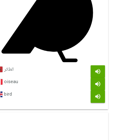
الطائر
oiseau
bird