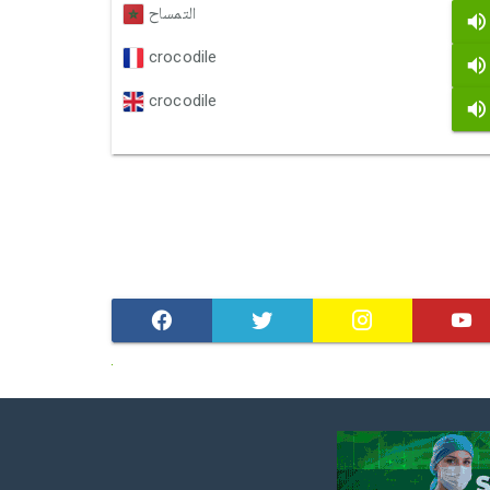
التمساح
crocodile
crocodile