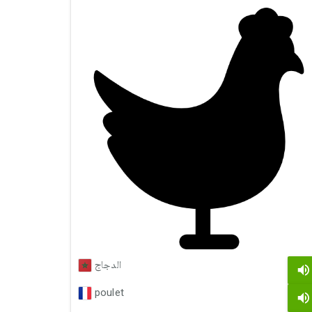
الدجاج
poulet