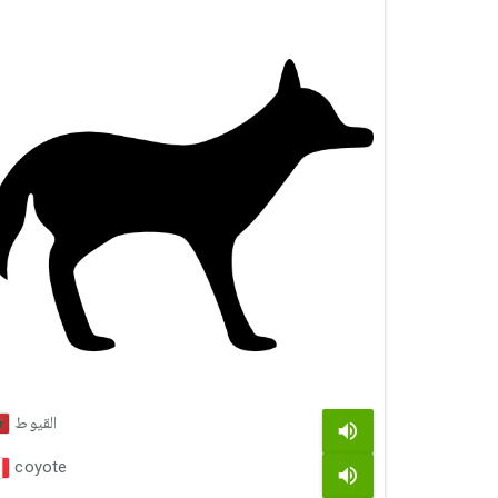
القيوط
coyote