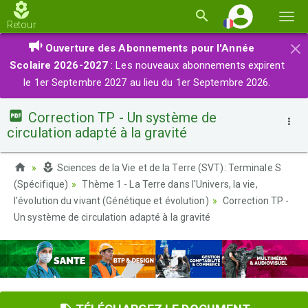
Basc
Retour
la
×
Ouverture des Abonnements pour l'Année
navi
Scolaire 2026-2027
: Les nouveaux abonnements expirent
le 1er Septembre 2027 au lieu du 1er Septembre 2026.
Correction TP - Un système de
circulation adapté à la gravité
Sciences de la Vie et de la Terre (SVT): Terminale S
(Spécifique)
Thème 1 - La Terre dans l'Univers, la vie,
l'évolution du vivant (Génétique et évolution)
Correction TP -
Un système de circulation adapté à la gravité