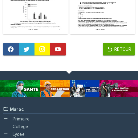
RETOUR
Maroc
Primaire
Collège
Lycée