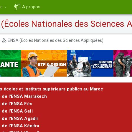
ce
A propos
Écoles Nationales des Sciences A
ENSA (Écoles Nationales des Sciences Appliquées)
s écoles et instituts supérieurs publics au Maroc
b de l'ENSA Marrakech
 de l'ENSA Fès
 de l'ENSA Safi
 de l'ENSA Agadir
 de l'ENSA Kénitra