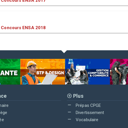
 Concours ENSA 2017
 Concours ENSA 2018
nce
Plus
maire
Prépas CPGE
lège
Divertissement
ée
Vocabulaire