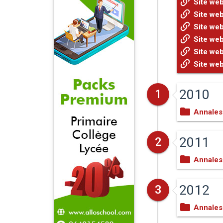
Site web
Site web
Site web
Site web
Site web
Site web
2010
1
Annales
2011
2
Annales
2012
3
Annales