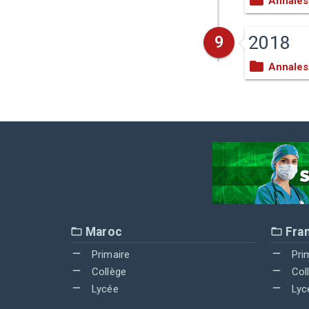
Annales
2018
9
Annales
Maroc
Fra
Primaire
Pri
Collège
Col
Lycée
Lyc