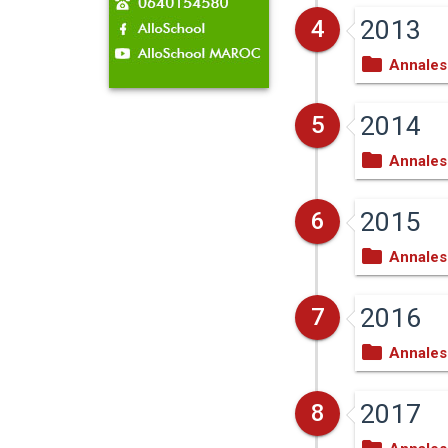
2013
4
Annales
2014
5
Annales
2015
6
Annales
2016
7
Annales
2017
8