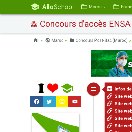
Allo
School
Maroc
Fran
Concours d'accès ENSA (
Maroc
Concours Post-Bac (Maroc)
Infos de
Site we
Site web
Site web
Site web
Site web