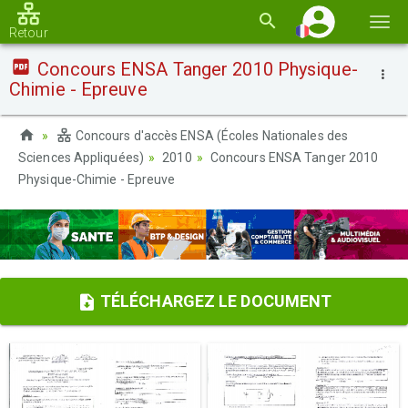
Basc
Retour
la
Concours ENSA Tanger 2010 Physique-
navi
Chimie - Epreuve
Concours d'accès ENSA (Écoles Nationales des
Sciences Appliquées)
2010
Concours ENSA Tanger 2010
Physique-Chimie - Epreuve
TÉLÉCHARGEZ LE DOCUMENT