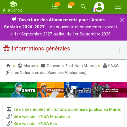
10
17
Basc
Allo
School
la
×
Ouverture des Abonnements pour l'Année
navi
Scolaire 2026-2027
: Les nouveaux abonnements expirent
le 1er Septembre 2027 au lieu du 1er Septembre 2026.
Informations générales
Maroc
Concours Post-Bac (Maroc)
ENSA
(Écoles Nationales des Sciences Appliquées)
Infos des écoles et instituts supérieurs publics au Maroc
Site web de l'ENSA Marrakech
Site web de l'ENSA Fès