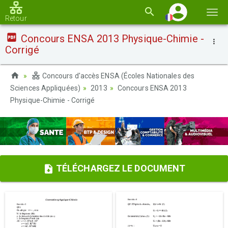
Basc
Retour
la
Concours ENSA 2013 Physique-Chimie -
navi
Corrigé
Concours d'accès ENSA (Écoles Nationales des
Sciences Appliquées)
2013
Concours ENSA 2013
Physique-Chimie - Corrigé
TÉLÉCHARGEZ LE DOCUMENT