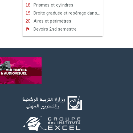
Prismes et cylindres
Droite graduée et repérage dans le plan
Aires et périmètres
Devoirs 2nd semestre