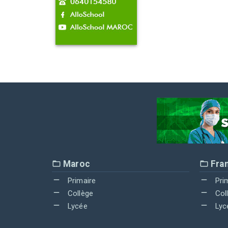
Maroc
Fra
Primaire
Pri
Collège
Col
Lycée
Lyc