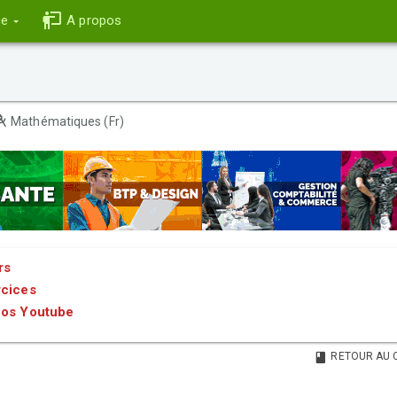
ce
A propos
Mathématiques (Fr)
rs
rcices
éos Youtube
RETOUR AU 