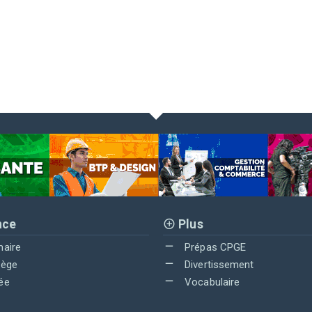
nce
Plus
maire
Prépas CPGE
lège
Divertissement
ée
Vocabulaire