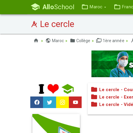
Allo
School
Maroc
Fran
Le cercle
Maroc
Collège
1ère année
Le cercle - Cou
Le cercle - Exe
Le cercle - Vid