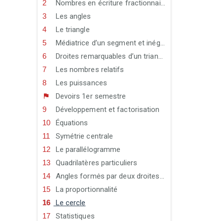
Nombres en écriture fractionnaire
Les angles
Le triangle
Médiatrice d’un segment et inégalité triangulaire
Droites remarquables d’un triangle
Les nombres relatifs
Les puissances
Devoirs 1er semestre
Développement et factorisation
Équations
Symétrie centrale
Le parallélogramme
Quadrilatères particuliers
Angles formės par deux droites parallėles et une sécante
La proportionnalité
Le cercle
Statistiques