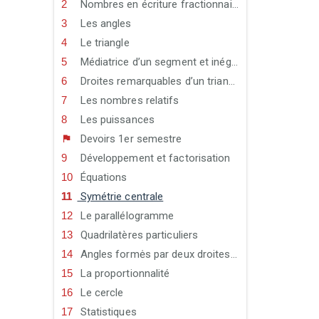
Nombres en écriture fractionnaire
Les angles
Le triangle
Médiatrice d’un segment et inégalité triangulaire
Droites remarquables d’un triangle
Les nombres relatifs
Les puissances
Devoirs 1er semestre
Développement et factorisation
Équations
Symétrie centrale
Le parallélogramme
Quadrilatères particuliers
Angles formės par deux droites parallėles et une sécante
La proportionnalité
Le cercle
Statistiques