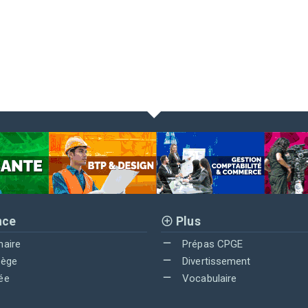
nce
Plus
maire
Prépas CPGE
lège
Divertissement
ée
Vocabulaire