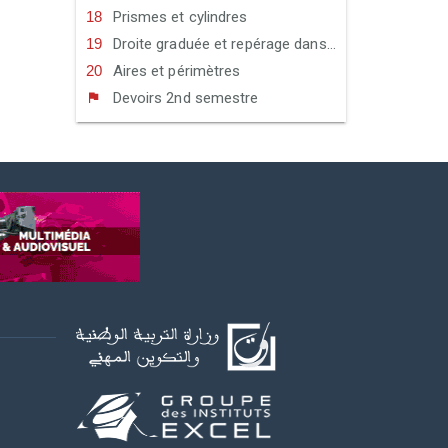
Prismes et cylindres
Droite graduée et repérage dans le plan
Aires et périmètres
Devoirs 2nd semestre