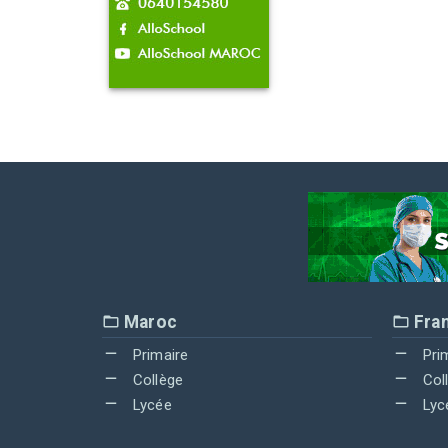
Maroc
Fra
Primaire
Pri
Collège
Col
Lycée
Lyc