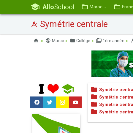
Allo
School
Maroc
Fran
Symétrie centrale
Maroc
Collège
1ère année
Symétrie centra
Symétrie centra
Symétrie centra
Symétrie centra