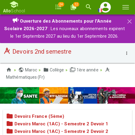
24
12
Basc
Allo
School
la
×
Ouverture des Abonnements pour l'Année
navi
Scolaire 2026-2027
: Les nouveaux abonnements expirent
le 1er Septembre 2027 au lieu du 1er Septembre 2026.
Devoirs 2nd semestre
Maroc
Collège
1ère année
Mathématiques (Fr)
Devoirs France (5ème)
Devoirs Maroc (1AC) - Semestre 2 Devoir 1
Devoirs Maroc (1AC) - Semestre 2 Devoir 2