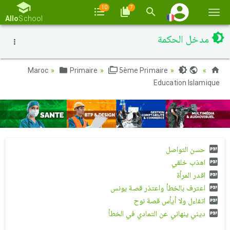
10
7
Basc
Allo
School
la
مدخل الحكمة
navi
Primaire
5ème Primaire
Maroc
Education Islamique
حسن التواصل
اهذب خلقي
اقدر المرأة
اعترف بالخطأ واعتذر قصة يونس
اتفاءل ولا أيأس قصة نوح
ديني ينهاني عن التمادي في الخطأ