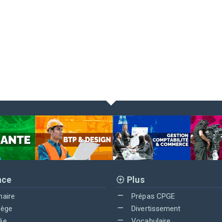
nce
Plus
maire
Prépas CPGE
lège
Divertissement
ée
Vocabulaire