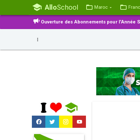
Allo
School
Maroc
Fran
Ouverture des Abonnements pour l'Année S