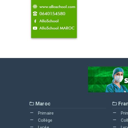
Maroc
Fra
Primaire
Pri
Collège
Col
Lycée
Lyc