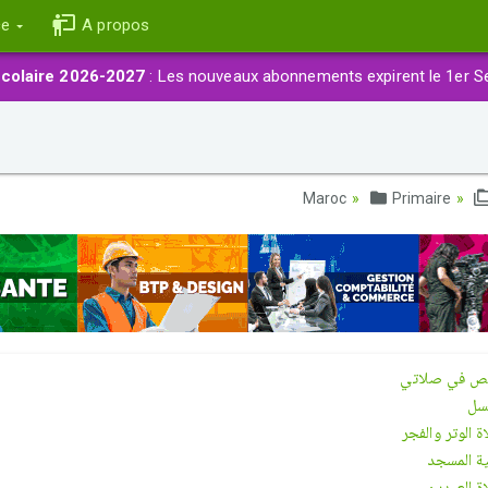
ce
A propos
colaire 2026-2027
: Les nouveaux abonnements expirent le 1er S
Primaire
ص في صلاتي
سل
 الوتر والفجر
 المسجد
 العيدين