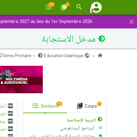
10
7
×
eptembre 2027 au lieu du 1er Septembre 2026.
مدخل الاستجابة
5ème Primaire
Education Islamique
Maroc
10
7
أخل
Sections
Cours
اغت
التربية الإسلامية
صلاة
البرنامج البيداغوجي
تحية
جذاذات التربية الإسلامية للخامس إبتدائي
صلاة