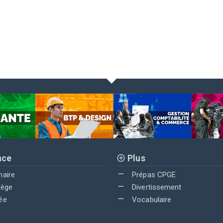
nce
Plus
maire
Prépas CPGE
lège
Divertissement
ée
Vocabulaire