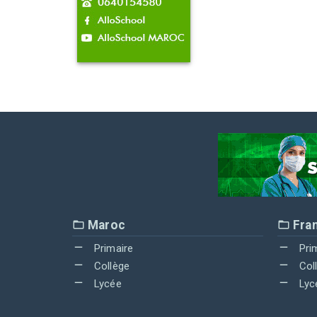
Maroc
Fra
Primaire
Pri
Collège
Col
Lycée
Lyc