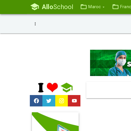
Allo
School
Maroc
Fran