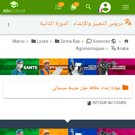
10
12
Basc
Allo
School
la
دروس التعبير والإنشاء : الدورة الثانية
navi
Lycée
2ème Bac
Sciences
Maroc
Agronomiques
Arabe
مهارة إعداد بطاقة حول شريط سينمائي
RETOUR AU COURS