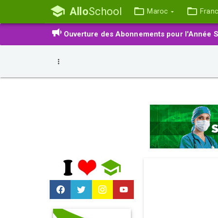
Allo
School
Maroc
Fran
Ouverture des Abonnements pour l'Année S