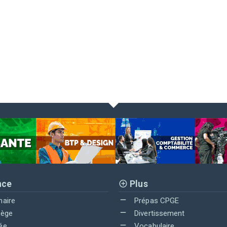
nce
Plus
maire
Prépas CPGE
lège
Divertissement
ée
Vocabulaire