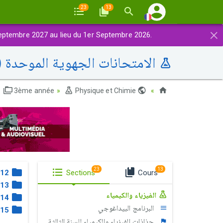
23
13
×
eptembre 2027 au lieu du 1er Septembre 2026.
الامتحانات الجهوية الموحدة (2016-2010)
3ème année
Physique et Chimie
Maroc
23
13
12
Sections
Cours
13
الفيزياء والكيمياء
14
البرنامج البيداغوجي
15
جذاذات الفيزياء والكيمياء للسنة الثالثة إعدادي