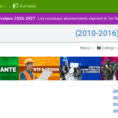
ce
A propos
colaire 2026-2027
: Les nouveaux abonnements expirent le 1er S
Collège
20
20
20
20