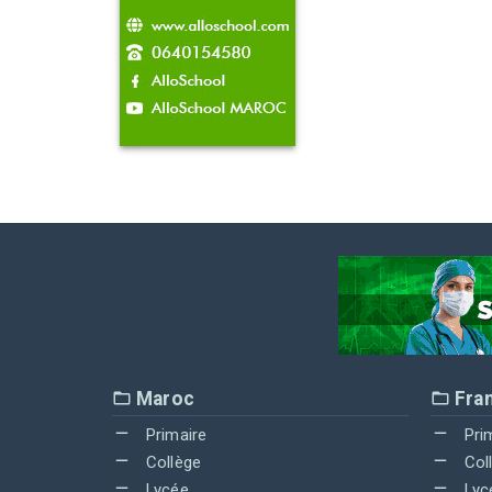
Maroc
Fra
Primaire
Pri
Collège
Col
Lycée
Lyc