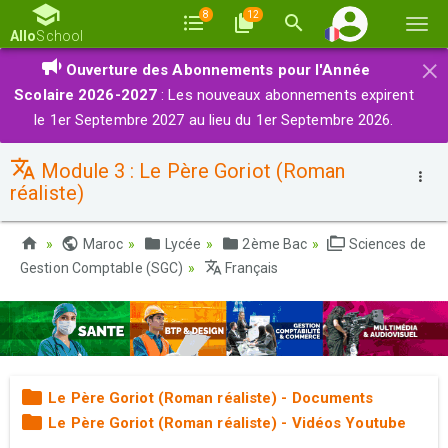
8
12
Basc
Allo
School
la
×
Ouverture des Abonnements pour l'Année
navi
Scolaire 2026-2027
: Les nouveaux abonnements expirent
le 1er Septembre 2027 au lieu du 1er Septembre 2026.
Module 3 : Le Père Goriot (Roman
réaliste)
Maroc
Lycée
2ème Bac
Sciences de
Gestion Comptable (SGC)
Français
Le Père Goriot (Roman réaliste) - Documents
Le Père Goriot (Roman réaliste) - Vidéos Youtube