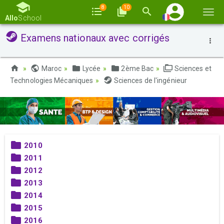
8
10
Basc
Allo
School
la
Examens nationaux avec corrigés
navi
Maroc
Lycée
2ème Bac
Sciences et
Technologies Mécaniques
Sciences de l'ingénieur
2010
2011
2012
2013
2014
2015
2016