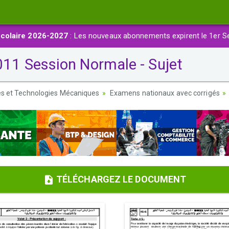
colaire 2026-2027
: Les nouveaux abonnements expirent le 1er S
1 Session Normale - Sujet
es et Technologies Mécaniques
Examens nationaux avec corrigés
TÉLÉCHARGEZ LE DOCUMENT