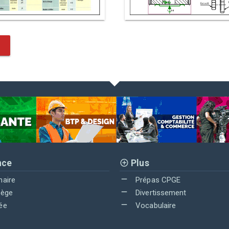
nce
Plus
maire
Prépas CPGE
lège
Divertissement
ée
Vocabulaire