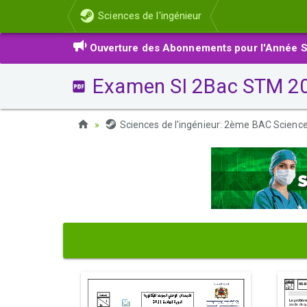
Sciences de l'ingénieur
Ouverture des Abonnements pour l'Année S
Examen SI 2Bac STM 201
Sciences de l'ingénieur: 2ème BAC Scienc