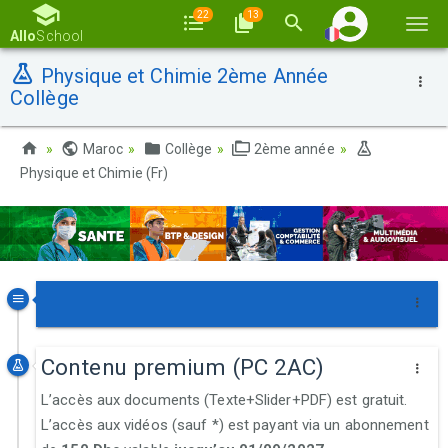
22
13
Basc
Allo
School
la
Physique et Chimie 2ème Année
navi
Collège
Maroc
Collège
2ème année
Physique et Chimie (Fr)
Contenu premium (PC 2AC)
L’accès aux documents (Texte+Slider+PDF) est gratuit.
L’accès aux vidéos (sauf *) est payant via un abonnement