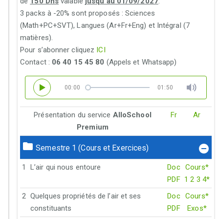
de
150 Dhs
valable
jusqu’au 01/09/2027
.
3 packs à -20% sont proposés : Sciences
(Math+PC+SVT), Langues (Ar+Fr+Eng) et Intégral (7
matières).
Pour s’abonner cliquez
ICI
Contact :
06 40 15 45 80
(Appels et Whatsapp)
00:00
01:50
Présentation du service
AlloSchool
Fr
Ar
Premium
Semestre 1 (Cours et Exercices)
1
L’air qui nous entoure
Doc
Cours*
PDF
1
2
3
4*
2
Quelques propriétés de l’air et ses
Doc
Cours*
constituants
PDF
Exos*