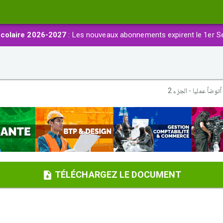
colaire 2026-2027
: Les nouveaux abonnements expirent le 1er S
أتوضأ عملیا - الجزء 2
TÉLÉCHARGEZ LE DOCUMENT