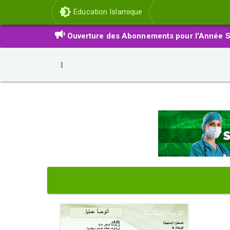
Education Islamique
Ouverture des Abonnements pour l'Année S