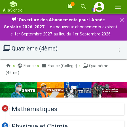
3
Basc
Allo
School
la
×
Ouverture des Abonnements pour l'Année
navi
Scolaire 2026-2027
: Les nouveaux abonnements expirent
le 1er Septembre 2027 au lieu du 1er Septembre 2026.
Quatrième (4ème)
France
France (Collège)
Quatrième
(4ème)
Mathématiques
Physique et Chimie