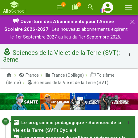
5
3
Basc
Allo
School
la
×
Ouverture des Abonnements pour l'Année
navi
Scolaire 2026-2027
: Les nouveaux abonnements expirent
le 1er Septembre 2027 au lieu du 1er Septembre 2026.
Sciences de la Vie et de la Terre (SVT):
3ème
France
France (Collège)
Toisième
(3ème)
Sciences de la Vie et de la Terre (SVT)
Le programme pédagogique - Sciences de la
Vie et la Terre (SVT) Cycle 4