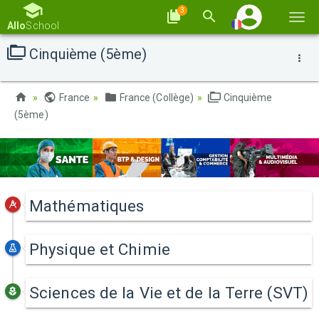
3
Basc
Allo
School
la
Cinquième (5ème)
navi
France
France (Collège)
Cinquième
(5ème)
Mathématiques
Physique et Chimie
Sciences de la Vie et de la Terre (SVT)