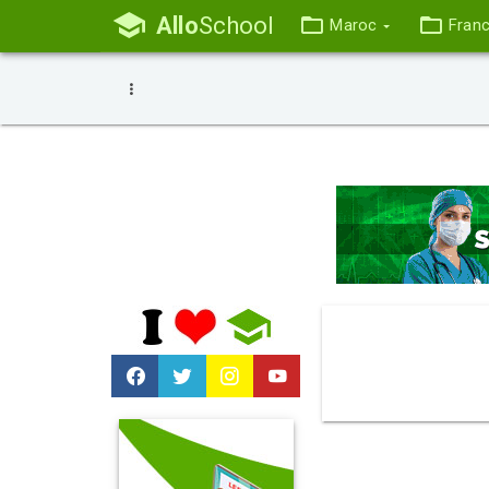
Allo
School
Maroc
Fran