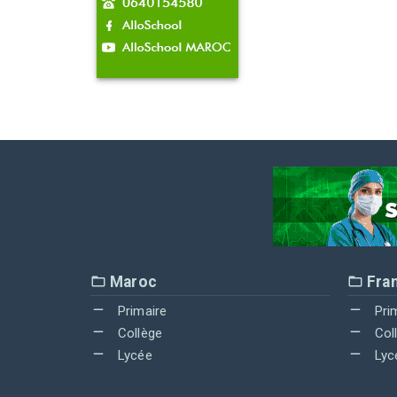
Maroc
Fra
Primaire
Pri
Collège
Col
Lycée
Lyc