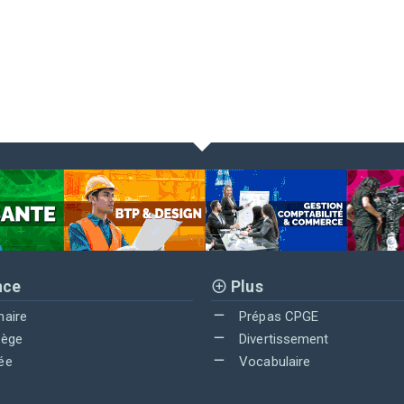
nce
Plus
maire
Prépas CPGE
lège
Divertissement
ée
Vocabulaire