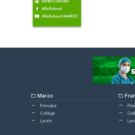
Maroc
Fra
Primaire
Pri
Collège
Col
Lycée
Lyc