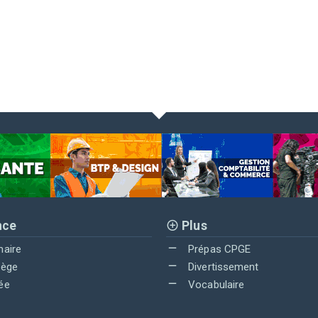
nce
Plus
maire
Prépas CPGE
lège
Divertissement
ée
Vocabulaire