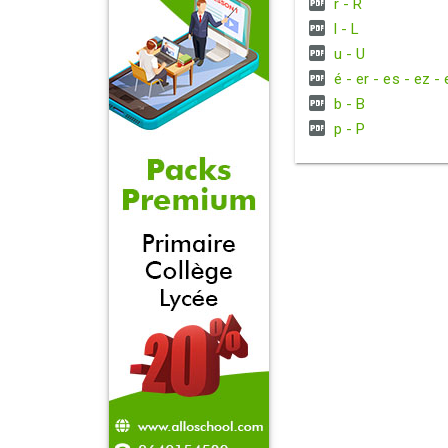
r - R
l - L
u - U
é - er - es - ez - 
b - B
p - P