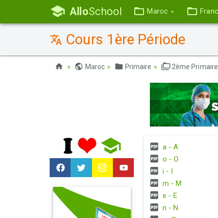
Allo
School
Maroc
Fran
Cours 1ère Période
Maroc
Primaire
2ème Primair
a - A
o - O
i - I
m - M
e - E
n - N