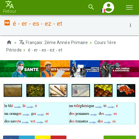
Basc
Retour
la
é - er - es - ez - et
navi
Français: 2ème Année Primaire
Cours 1ère
Période
é - er - es - ez - et