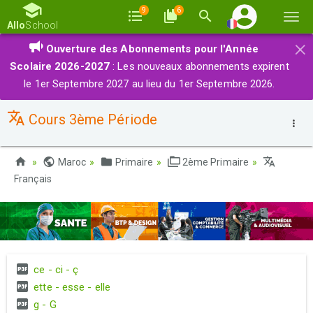
9
6
Basc
Allo
School
la
×
Ouverture des Abonnements pour l'Année
navi
Scolaire 2026-2027
: Les nouveaux abonnements expirent
le 1er Septembre 2027 au lieu du 1er Septembre 2026.
Cours 3ème Période
Maroc
Primaire
2ème Primaire
Français
ce - ci - ç
ette - esse - elle
g - G