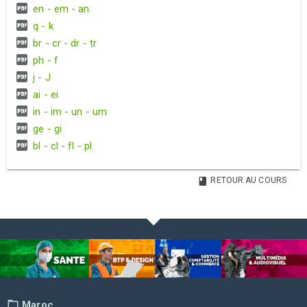
en - em - an
q - k
br - cr - dr - tr
ph - f
j - J
ai - ei
in - im - un - um
ge - gi
bl - cl - fl - pl
RETOUR AU COURS
Maroc