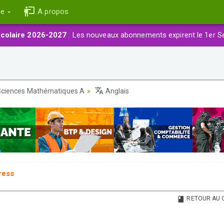
ce
A propos
colaire 2026-2027
: Les nouveaux abonnements expirent le 1er S
ciences Mathématiques A
Anglais
ress
RETOUR AU 