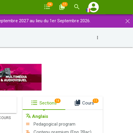
14
11
×
eptembre 2027 au lieu du 1er Septembre 2026.
14
11
Sections
Cours
Anglais
COURS
Pedagogical program
Contenu premium (Eng 2Bac)