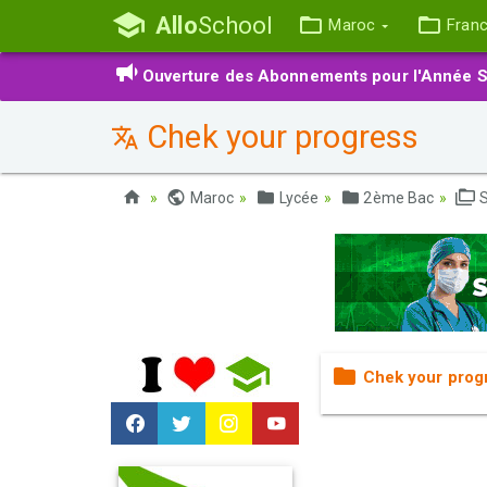
Allo
School
Maroc
Fran
Ouverture des Abonnements pour l'Année S
Chek your progress
Maroc
Lycée
2ème Bac
S
Chek your prog