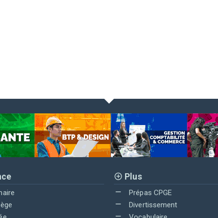
nce
Plus
maire
Prépas CPGE
lège
Divertissement
ée
Vocabulaire