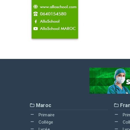
Maroc
Fra
Primaire
Pri
Collège
Col
Lycée
Lyc